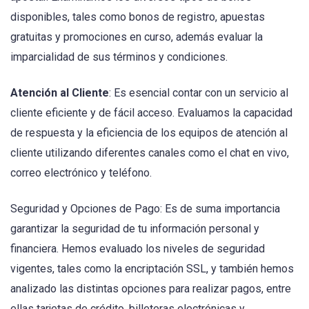
disponibles, tales como bonos de registro, apuestas
gratuitas y promociones en curso, además evaluar la
imparcialidad de sus términos y condiciones.
Atención al Cliente
: Es esencial contar con un servicio al
cliente eficiente y de fácil acceso.
Evaluamos la capacidad
de respuesta y la eficiencia de los equipos de atención al
cliente utilizando diferentes canales como el chat en vivo,
correo electrónico y teléfono.
Seguridad y Opciones de Pago: Es de suma importancia
garantizar la seguridad de tu información personal y
financiera.
Hemos evaluado los niveles de seguridad
vigentes, tales como la encriptación SSL, y también hemos
analizado las distintas opciones para realizar pagos, entre
ellas tarjetas de crédito, billeteras electrónicas y