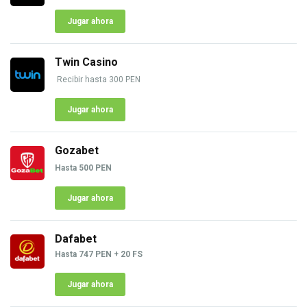
Jugar ahora
Twin Casino
Recibir hasta 300 PEN
Jugar ahora
Gozabet
Hasta 500 PEN
Jugar ahora
Dafabet
Hasta 747 PEN + 20 FS
Jugar ahora