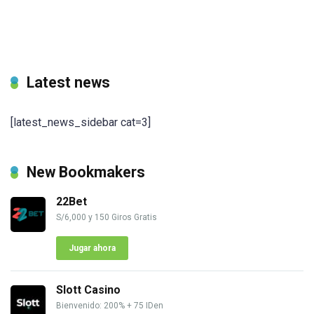
Latest news
[latest_news_sidebar cat=3]
New Bookmakers
22Bet
S/6,000 y 150 Giros Gratis
Jugar ahora
Slott Casino
Bienvenido: 200% + 75 IDen