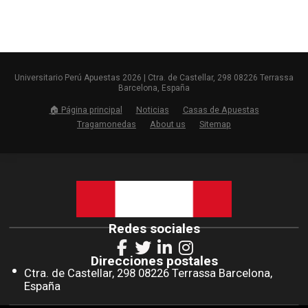
Universitario Perú Apuestas 2026 | Ctra. de Castellar, 298 08226 Terrassa
Barcelona, España
🏠 Página principal
Noticias
Casas de Apuestas
Tragamonedas
About us
Sitemap
Redes sociales
Direcciones postales
Ctra. de Castellar, 298 08226 Terrassa Barcelona,
España