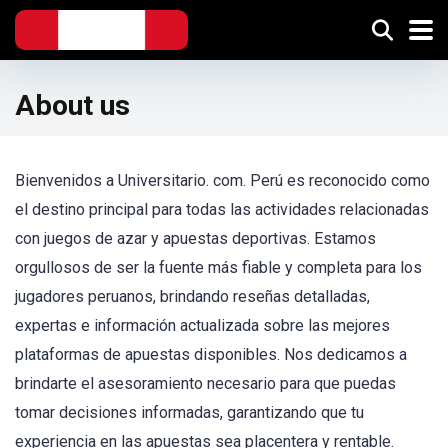
About us
Bienvenidos a Universitario.
com.
Perú es reconocido como
el destino principal para todas las actividades relacionadas
con juegos de azar y apuestas deportivas.
Estamos
orgullosos de ser la fuente más fiable y completa para los
jugadores peruanos, brindando reseñas detalladas,
expertas e información actualizada sobre las mejores
plataformas de apuestas disponibles.
Nos dedicamos a
brindarte el asesoramiento necesario para que puedas
tomar decisiones informadas, garantizando que tu
experiencia en las apuestas sea placentera y rentable.