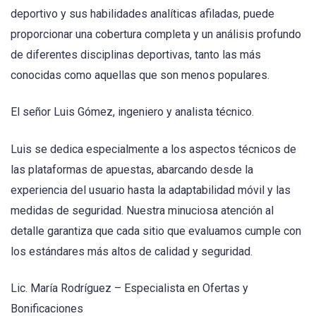
deportivo y sus habilidades analíticas afiladas, puede
proporcionar una cobertura completa y un análisis profundo
de diferentes disciplinas deportivas, tanto las más
conocidas como aquellas que son menos populares.
El señor Luis Gómez, ingeniero y analista técnico.
Luis se dedica especialmente a los aspectos técnicos de
las plataformas de apuestas, abarcando desde la
experiencia del usuario hasta la adaptabilidad móvil y las
medidas de seguridad.
Nuestra minuciosa atención al
detalle garantiza que cada sitio que evaluamos cumple con
los estándares más altos de calidad y seguridad.
Lic.
María Rodríguez – Especialista en Ofertas y
Bonificaciones