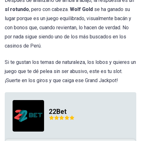
Después de analizarlo de arriba a abajo, la respuesta es un
sí rotundo
, pero con cabeza.
Wolf Gold
se ha ganado su
lugar porque es un juego equilibrado, visualmente bacán y
con bonos que, cuando revientan, lo hacen de verdad. No
por nada sigue siendo uno de los más buscados en los
casinos de Perú.
Si te gustan los temas de naturaleza, los lobos y quieres un
juego que te dé pelea sin ser abusivo, este es tu slot.
¡Suerte en los giros y que caiga ese Grand Jackpot!
22Bet