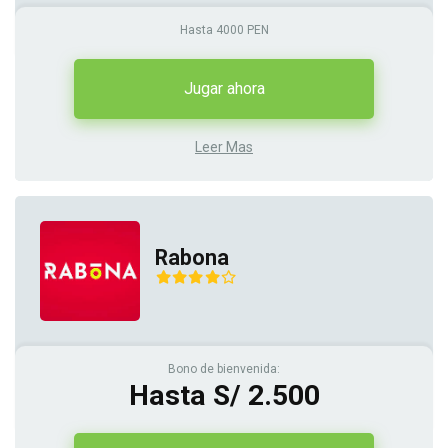
Hasta 4000 PEN
Jugar ahora
Leer Mas
Rabona
Bono de bienvenida:
Hasta S/ 2.500