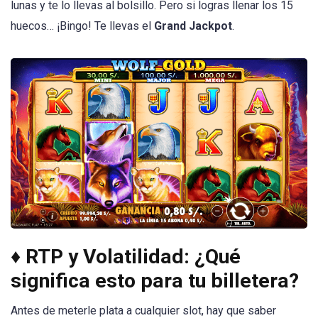
lunas y te lo llevas al bolsillo. Pero si logras llenar los 15
huecos… ¡Bingo! Te llevas el
Grand Jackpot
.
♦️
RTP y Volatilidad: ¿Qué
significa esto para tu billetera?
Antes de meterle plata a cualquier slot, hay que saber