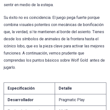
sentir en medio de la estepa.
Su éxito no es coincidencia. El juego pega fuerte porque
combina visuales potentes con mecánicas de bonificación
que, la verdad, sí te mantienen al borde del asiento. Tienes
desde los símbolos de animales de la frontera hasta el
icónico lobo, que es la pieza clave para activar las mejores
funciones. A continuación, vemos prudente que
comprendas los puntos básicos sobre Wolf Gold antes de
jugarlo.
Especificación
Detalle
Desarrollador
Pragmatic Play