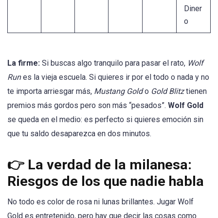
Diner
o
La firme:
Si buscas algo tranquilo para pasar el rato,
Wolf
Run
es la vieja escuela. Si quieres ir por el todo o nada y no
te importa arriesgar más,
Mustang Gold
o
Gold Blitz
tienen
premios más gordos pero son más “pesados”.
Wolf Gold
se queda en el medio: es perfecto si quieres emoción sin
que tu saldo desaparezca en dos minutos.
👉
La verdad de la milanesa:
Riesgos de los que nadie habla
No todo es color de rosa ni lunas brillantes. Jugar Wolf
Gold es entretenido, pero hay que decir las cosas como