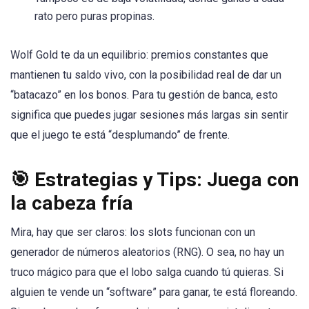
rato pero puras propinas.
Wolf Gold te da un equilibrio: premios constantes que
mantienen tu saldo vivo, con la posibilidad real de dar un
“batacazo” en los bonos. Para tu gestión de banca, esto
significa que puedes jugar sesiones más largas sin sentir
que el juego te está “desplumando” de frente.
🎯
Estrategias y Tips: Juega con
la cabeza fría
Mira, hay que ser claros: los slots funcionan con un
generador de números aleatorios (RNG). O sea, no hay un
truco mágico para que el lobo salga cuando tú quieras. Si
alguien te vende un “software” para ganar, te está floreando.