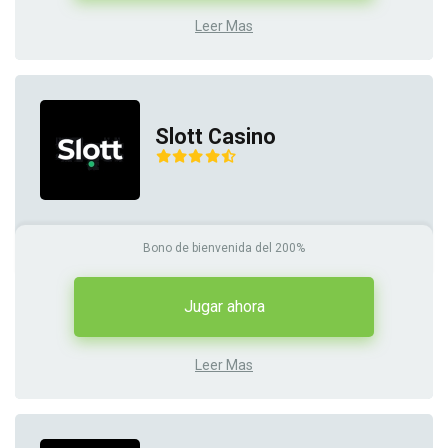
Leer Mas
Slott Casino
Bono de bienvenida del 200%
Jugar ahora
Leer Mas