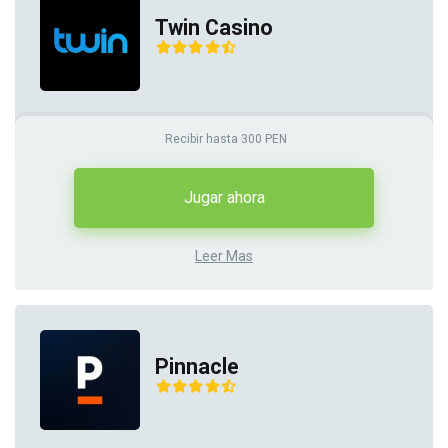
Twin Casino
Recibir hasta 300 PEN
Jugar ahora
Leer Mas
Pinnacle