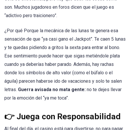
son. Muchos jugadores en foros dicen que el juego es
“adictivo pero traicionero”.
¿Por qué Porque la mecánica de las lunas te genera esa
sensación de que “ya casi gano el Jackpot”. Te caen 5 lunas
y te quedas pidiendo a gritos la sexta para entrar al bono.
Ese sentimiento puede hacer que sigas metiéndole plata
cuando ya deberías haber parado. Además, hay rachas
donde los símbolos de alto valor (como el búfalo o el
águila) parecen haberse ido de vacaciones y solo te salen
letras.
Guerra avisada no mata gente:
no te dejes llevar
por la emoción del “ya me toca”.
👉
Juega con Responsabilidad
Al final del día, el casino está para divertirse, no para pagar