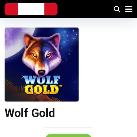
Wolf Gold