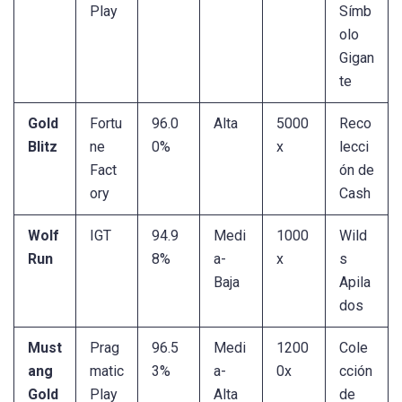
Play
Símb
olo
Gigan
te
Gold
Fortu
96.0
Alta
5000
Reco
Blitz
ne
0%
x
lecci
Fact
ón de
ory
Cash
Wolf
IGT
94.9
Medi
1000
Wild
Run
8%
a-
x
s
Baja
Apila
dos
Must
Prag
96.5
Medi
1200
Cole
ang
matic
3%
a-
0x
cción
Gold
Play
Alta
de