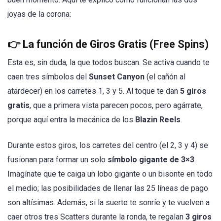
joyas de la corona:
👉
La función de Giros Gratis (Free Spins)
Esta es, sin duda, la que todos buscan. Se activa cuando te
caen tres símbolos del
Sunset Canyon
(el cañón al
atardecer) en los carretes 1, 3 y 5. Al toque te dan
5 giros
gratis
, que a primera vista parecen pocos, pero agárrate,
porque aquí entra la mecánica de los
Blazin Reels
.
Durante estos giros, los carretes del centro (el 2, 3 y 4) se
fusionan para formar un solo
símbolo gigante de 3×3
.
Imagínate que te caiga un lobo gigante o un bisonte en todo
el medio; las posibilidades de llenar las 25 líneas de pago
son altísimas. Además, si la suerte te sonríe y te vuelven a
caer otros tres Scatters durante la ronda, te regalan
3 giros