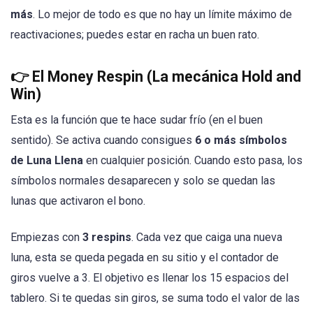
más
. Lo mejor de todo es que no hay un límite máximo de
reactivaciones; puedes estar en racha un buen rato.
👉
El Money Respin (La mecánica Hold and
Win)
Esta es la función que te hace sudar frío (en el buen
sentido). Se activa cuando consigues
6 o más símbolos
de Luna Llena
en cualquier posición. Cuando esto pasa, los
símbolos normales desaparecen y solo se quedan las
lunas que activaron el bono.
Empiezas con
3 respins
. Cada vez que caiga una nueva
luna, esta se queda pegada en su sitio y el contador de
giros vuelve a 3. El objetivo es llenar los 15 espacios del
tablero. Si te quedas sin giros, se suma todo el valor de las