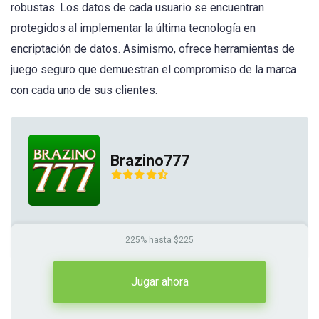
robustas. Los datos de cada usuario se encuentran
protegidos al implementar la última tecnología en
encriptación de datos. Asimismo, ofrece herramientas de
juego seguro que demuestran el compromiso de la marca
con cada uno de sus clientes.
Brazino777
225% hasta $225
Jugar ahora