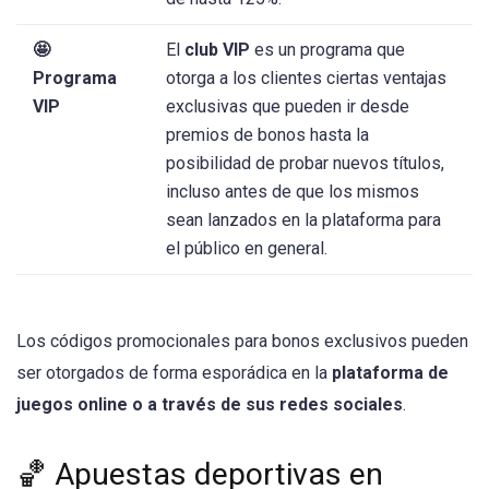
🤩
El
club VIP
es un programa que
Programa
otorga a los clientes ciertas ventajas
VIP
exclusivas que pueden ir desde
premios de
bonos
hasta la
posibilidad de probar nuevos títulos,
incluso antes de que los mismos
sean lanzados en la plataforma para
el público en general.
Los códigos promocionales para
bonos exclusivos
pueden
ser otorgados de forma esporádica en la
plataforma de
juegos online
o a través de sus redes sociales
.
🏀 Apuestas deportivas en