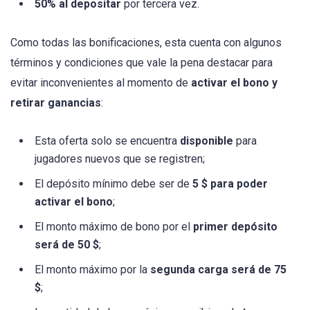
50% al depositar
por tercera vez.
Como todas las bonificaciones, esta cuenta con algunos
términos y condiciones que vale la pena destacar para
evitar inconvenientes al momento de
activar el
bono
y
retirar ganancias
:
Esta oferta solo se encuentra
disponible
para
jugadores
nuevos que se registren;
El
depósito
mínimo debe ser de
5 $ para poder
activar el bono
;
El monto máximo de bono por el
primer
depósito
será de 50 $
;
El monto máximo por la
segunda carga será de 75
$
;