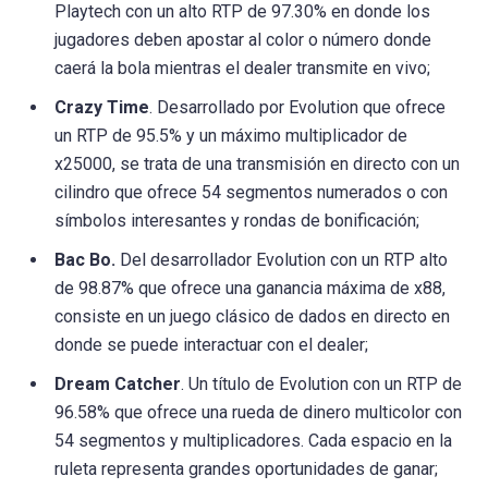
Playtech con un alto RTP de 97.30% en donde los
jugadores
deben apostar al color o número donde
caerá la bola mientras el dealer transmite en vivo;
Crazy Time
. Desarrollado por Evolution que ofrece
un RTP de 95.5% y un máximo multiplicador de
x25000, se trata de una transmisión en directo con un
cilindro que ofrece 54 segmentos numerados o con
símbolos interesantes y rondas de bonificación;
Bac Bo.
Del desarrollador Evolution con un RTP alto
de 98.87% que ofrece una ganancia máxima de x88,
consiste en un juego clásico de dados en directo en
donde se puede interactuar con el dealer;
Dream Catcher
. Un título de Evolution con un RTP de
96.58% que ofrece una rueda de dinero multicolor con
54 segmentos y multiplicadores. Cada espacio en la
ruleta representa grandes oportunidades de ganar;