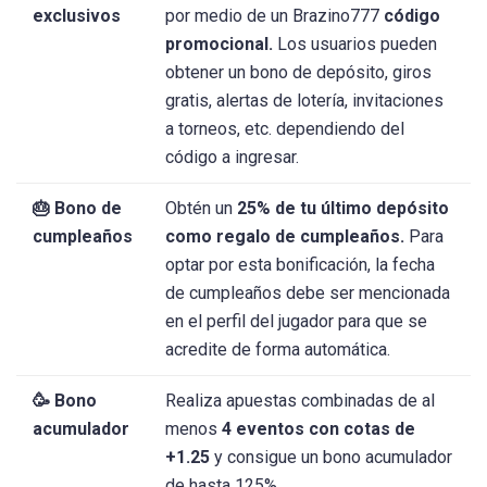
exclusivos
por medio de un
Brazino777
código
promocional
.
Los usuarios pueden
obtener un bono de depósito, giros
gratis, alertas de lotería, invitaciones
a torneos, etc. dependiendo del
código a ingresar.
🎂 Bono de
Obtén un
25% de tu último
depósito
cumpleaños
como regalo de cumpleaños.
Para
optar por esta bonificación, la fecha
de cumpleaños debe ser mencionada
en el perfil del jugador para que se
acredite de forma automática.
🥳 Bono
Realiza apuestas combinadas de al
acumulador
menos
4 eventos con cotas de
+1.25
y consigue un
bono
acumulador
de hasta 125%.