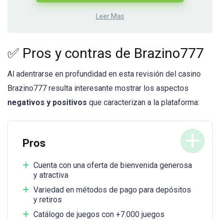
Leer Mas
✅ Pros y contras de
Brazino777
Al adentrarse en profundidad en esta revisión del casino
Brazino777
resulta interesante mostrar los aspectos
negativos y positivos
que caracterizan a la plataforma:
Pros
Cuenta con una
oferta de bienvenida
generosa
y atractiva
Variedad en
métodos de pago
para depósitos
y retiros
Catálogo de juegos con
+7.000 juegos