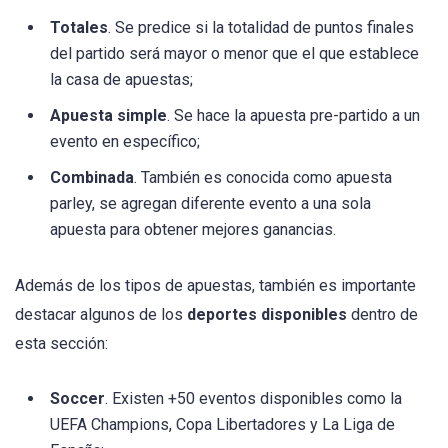
Totales
. Se predice si la totalidad de puntos finales
del partido será mayor o menor que el que establece
la casa de apuestas;
Apuesta simple
. Se hace la apuesta pre-partido a un
evento en específico;
Combinada
. También es conocida como apuesta
parley, se agregan diferente evento a una sola
apuesta para obtener mejores ganancias.
Además de los tipos de
apuestas,
también es importante
destacar algunos de los
deportes disponibles
dentro de
esta sección:
Soccer
. Existen +50 eventos disponibles como la
UEFA Champions, Copa Libertadores y La Liga de