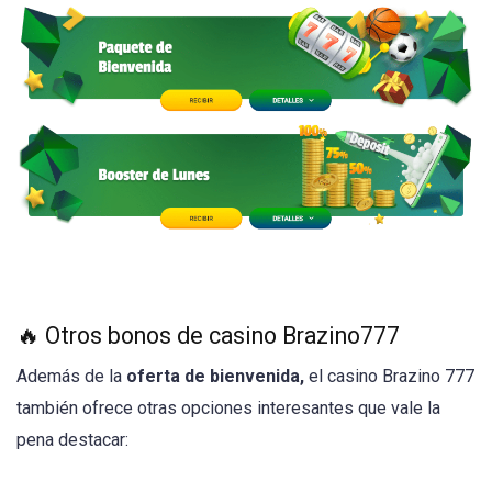
🔥 Otros bonos de casino Brazino777
Además de la
oferta de bienvenida,
el casino
Brazino 777
también ofrece otras opciones interesantes que vale la
pena destacar: