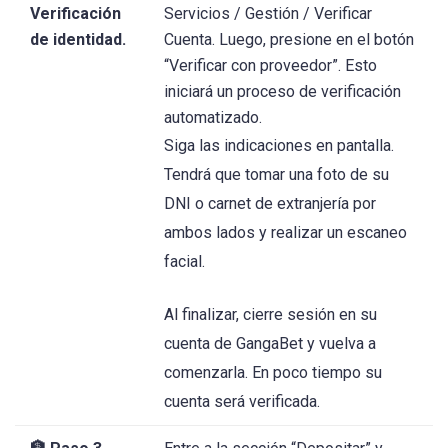
Verificación
Servicios / Gestión / Verificar
de identidad.
Cuenta. Luego, presione en el botón
“Verificar con proveedor”. Esto
iniciará un proceso de verificación
automatizado.
Siga las indicaciones en pantalla.
Tendrá que tomar una foto de su
DNI o carnet de extranjería por
ambos lados y realizar un escaneo
facial.
Al finalizar, cierre sesión en su
cuenta de GangaBet y vuelva a
comenzarla. En poco tiempo su
cuenta será verificada.