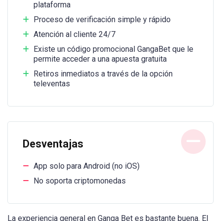
plataforma
Proceso de verificación simple y rápido
Atención al cliente 24/7
Existe un
código promocional GangaBet
que le
permite acceder a una apuesta gratuita
Retiros inmediatos a través de la opción
televentas
Desventajas
App solo para Android (no iOS)
No soporta criptomonedas
La experiencia general en
Ganga Bet
es bastante buena. El