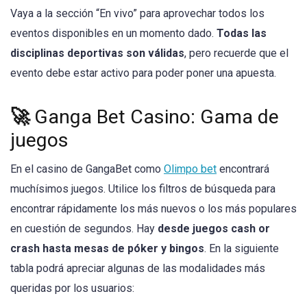
Vaya a la sección “En vivo” para aprovechar todos los
eventos disponibles en un momento dado.
Todas las
disciplinas deportivas son válidas
, pero recuerde que el
evento debe estar activo para poder poner una apuesta.
🚀
Ganga Bet Casino: Gama de
juegos
En el casino de GangaBet como
Olimpo bet
encontrará
muchísimos juegos. Utilice los filtros de búsqueda para
encontrar rápidamente los más nuevos o los más populares
en cuestión de segundos. Hay
desde juegos cash or
crash hasta mesas de póker y bingos
. En la siguiente
tabla podrá apreciar algunas de las modalidades más
queridas por los usuarios: