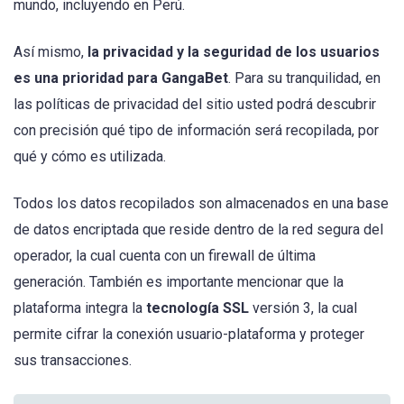
mundo, incluyendo en Perú.
Así mismo,
la privacidad y la
seguridad
de los usuarios
es una prioridad para
GangaBet
. Para su tranquilidad, en
las políticas de privacidad del sitio usted podrá descubrir
con precisión qué tipo de información será recopilada, por
qué y cómo es utilizada.
Todos los datos recopilados son almacenados en una base
de datos encriptada que reside dentro de la red segura del
operador, la cual cuenta con un firewall de última
generación. También es importante mencionar que la
plataforma integra la
tecnología SSL
versión 3, la cual
permite cifrar la conexión usuario-plataforma y proteger
sus transacciones.