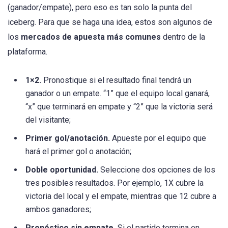
(ganador/empate), pero eso es tan solo la punta del
iceberg. Para que se haga una idea, estos son algunos de
los
mercados de apuesta más comunes
dentro de la
plataforma.
1×2.
Pronostique si el resultado final tendrá un
ganador o un empate. “1” que el equipo local ganará,
“x” que terminará en empate y “2” que la victoria será
del visitante;
Primer gol/anotación.
Apueste por el equipo que
hará el primer gol o anotación;
Doble oportunidad.
Seleccione dos opciones de los
tres posibles resultados. Por ejemplo, 1X cubre la
victoria del local y el empate, mientras que 12 cubre a
ambos ganadores;
Pronóstico sin empate.
Si el partido termina en