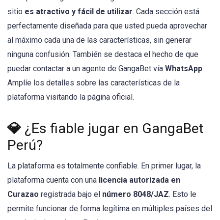
sitio
es atractivo y fácil de utilizar
. Cada sección está
perfectamente diseñada para que usted pueda aprovechar
al máximo cada una de las características, sin generar
ninguna confusión. También se destaca el hecho de que
puedar contactar a un agente de GangaBet vía
WhatsApp
.
Amplíe los detalles sobre las características de la
plataforma visitando la página oficial.
💎
¿Es fiable jugar en GangaBet
Perú?
La plataforma es totalmente confiable. En primer lugar, la
plataforma cuenta con una
licencia autorizada en
Curazao
registrada bajo el
número 8048/JAZ
. Esto le
permite funcionar de forma legítima en múltiples países del