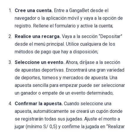
Cree una cuenta.
Entre a GangaBet desde el
navegador o la aplicación móvil y vaya a la opción de
registro. Rellene el formulario y active la cuenta;
Realice una recarga.
Vaya a la sección “Depositar”
desde el menú principal. Utilice cualquiera de los
métodos de pago que hay a disposición;
Seleccione un evento.
Ahora, diríjase a la sección
de apuestas deportivas. Encontrará una gran variedad
de deportes, torneos y mercados de apuesta. Una
apuesta sencilla para empezar puede ser seleccionar
un ganador o empate de un evento determinado;
Confirmar la apuesta.
Cuando seleccione una
apuesta, automáticamente se creará un cupón donde
se registrarán todas sus jugadas. Ajuste el monto a
jugar (mínimo S/ 0,5) y confirme la jugada en “Realizar