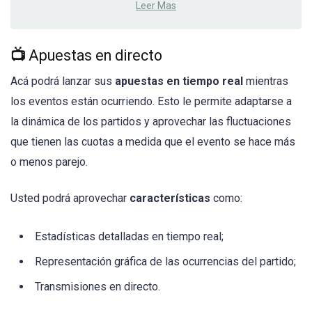
Leer Mas
📺
Apuestas en directo
Acá podrá lanzar sus
apuestas en tiempo real
mientras
los eventos están ocurriendo. Esto le permite adaptarse a
la dinámica de los partidos y aprovechar las fluctuaciones
que tienen las cuotas a medida que el evento se hace más
o menos parejo.
Usted podrá aprovechar
características
como:
Estadísticas detalladas en tiempo real;
Representación gráfica de las ocurrencias del partido;
Transmisiones en directo.