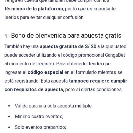
Tenga en cuenta que también debe cumplir con los
términos de la plataforma
, por lo que es importante
leerlos para evitar cualquier confusión.
✨ Bono de bienvenida para apuesta gratis
También hay una
apuesta gratuita de S/ 20
a la que usted
puede acceder utilizando el
código promocional GangaBet
al momento del registro. Para obtenerlo, tendrá que
ingresar el
código especial
en el formulario mientras se
está registrando.
Esta apuesta
tampoco requiere cumplir
con requisitos de apuesta,
pero sí ciertas condiciones:
Válida para una sola apuesta múltiple;
Mínimo cuatro eventos;
Solo eventos prepartido;