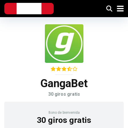
GangaBet
30 giros gratis
Bono de bienvenida
30 giros gratis