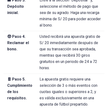
🏦 Paso 3.
Entre a la sección “Depositar” y,
Depósito
seleccione el método de pago que
inicial.
sea de su agrado. Haga una recarga
mínima de S/ 20 para poder acceder
al bono.
🤑 Paso 4.
Usted recibirá una apuesta gratis de
Reclamar el
S/ 20 inmediatamente después de
bono.
que su transacción sea aprobada,
mientras que recibirá 30 giros
gratuitos en un periodo de 24 a 72
horas.
🧾 Paso 5.
La apuesta gratis requiere una
Cumplimiento
selección de 3 o más eventos con
de los
cuotas iguales o superiores a 2, y
requisitos.
es válida exclusivamente en una
apuesta de fútbol prepartido.