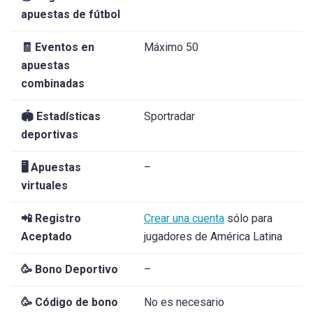
apuestas de fútbol
🧾 Eventos en
Máximo 50
apuestas
combinadas
🏟 Estadísticas
Sportradar
deportivas
🖥 Apuestas
–
virtuales
📲 Registro
Crear una cuenta
sólo para
Aceptado
jugadores de América Latina
🥳 Bono Deportivo
–
🥳 Código de bono
No es necesario