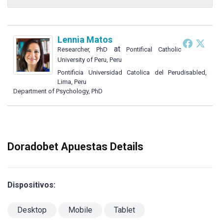
Lennia Matos
at
Researcher, PhD
Pontifical Catholic
University of Peru, Peru
Pontificia Universidad Catolica del Perudisabled,
Lima, Peru
Department of Psychology, PhD
Doradobet Apuestas Details
Dispositivos:
Desktop
Mobile
Tablet