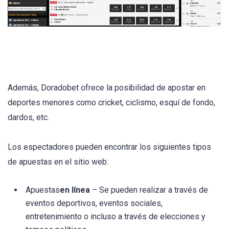
Además, Doradobet ofrece la posibilidad de apostar en
deportes menores como cricket, ciclismo, esquí de fondo,
dardos, etc.
Los espectadores pueden encontrar los siguientes tipos
de apuestas en el sitio web:
Apuestas
en línea
– Se pueden realizar a través de
eventos deportivos, eventos sociales,
entretenimiento o incluso a través de elecciones y