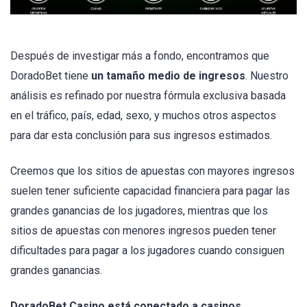
Después de investigar más a fondo, encontramos que
DoradoBet tiene
un tamaño medio de ingresos
. Nuestro
análisis es refinado por nuestra fórmula exclusiva basada
en el tráfico, país, edad, sexo, y muchos otros aspectos
para dar esta conclusión para sus ingresos estimados.
Creemos que los sitios de apuestas con mayores ingresos
suelen tener suficiente capacidad financiera para pagar las
grandes ganancias de los jugadores, mientras que los
sitios de apuestas con menores ingresos pueden tener
dificultades para pagar a los jugadores cuando consiguen
grandes ganancias.
DoradoBet Casino está conectado a casinos