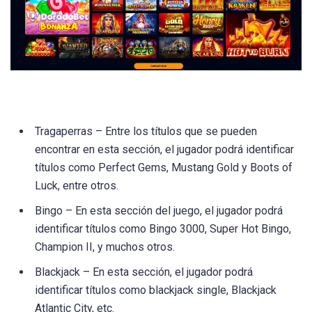
Tragaperras – Entre los títulos que se pueden
encontrar en esta sección, el jugador podrá identificar
títulos como Perfect Gems, Mustang Gold y Boots of
Luck, entre otros.
Bingo – En esta sección del juego, el jugador podrá
identificar títulos como Bingo 3000, Super Hot Bingo,
Champion II, y muchos otros.
Blackjack – En esta sección, el jugador podrá
identificar títulos como blackjack single, Blackjack
Atlantic City, etc.