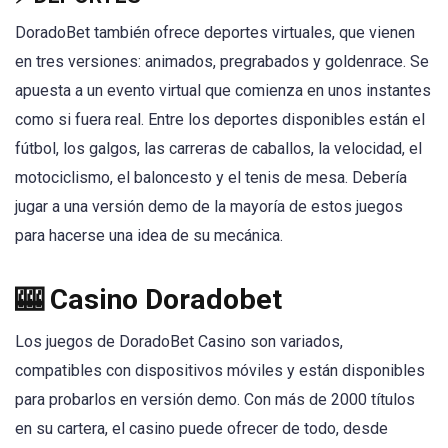
DoradoBet también ofrece deportes virtuales, que vienen
en tres versiones: animados, pregrabados y goldenrace. Se
apuesta a un evento virtual que comienza en unos instantes
como si fuera real. Entre los deportes disponibles están el
fútbol, los galgos, las carreras de caballos, la velocidad, el
motociclismo, el baloncesto y el tenis de mesa. Debería
jugar a una versión demo de la mayoría de estos juegos
para hacerse una idea de su mecánica.
🎰 Casino Doradobet
Los juegos de DoradoBet Casino son variados,
compatibles con dispositivos móviles y están disponibles
para probarlos en versión demo. Con más de 2000 títulos
en su cartera, el casino puede ofrecer de todo, desde