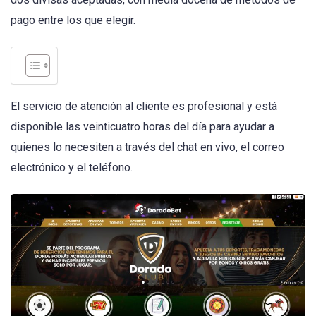
pago entre los que elegir.
El servicio de atención al cliente es profesional y está
disponible las veinticuatro horas del día para ayudar a
quienes lo necesiten a través del chat en vivo, el correo
electrónico y el teléfono.