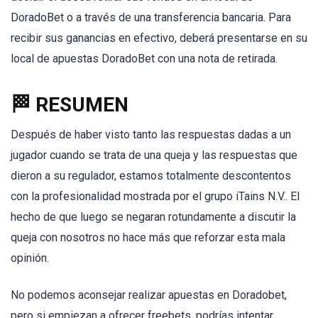
DoradoBet o a través de una transferencia bancaria. Para
recibir sus ganancias en efectivo, deberá presentarse en su
local de apuestas DoradoBet con una nota de retirada.
🏁 RESUMEN
Después de haber visto tanto las respuestas dadas a un
jugador cuando se trata de una queja y las respuestas que
dieron a su regulador, estamos totalmente descontentos
con la profesionalidad mostrada por el grupo iTains N.V.. El
hecho de que luego se negaran rotundamente a discutir la
queja con nosotros no hace más que reforzar esta mala
opinión.
No podemos aconsejar realizar apuestas en Doradobet,
pero si empiezan a ofrecer freebets, podrías intentar