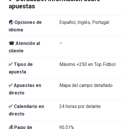
apuestas
🌏 Opciones de
Español, Inglés, Portugal
idioma
☎ Atención al
–
cliente
✅ Tipos de
Máximo +250 en Top Fútbol
apuesta
✅ Apuestas en
Mapa del campo detallado
directo
✅ Calendario en
24 horas por delante
directo
💰 Pago de
95.51%