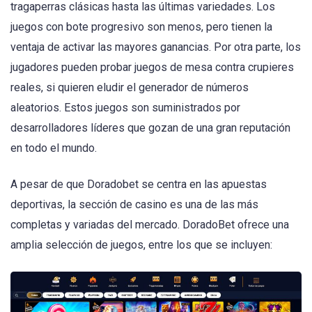
tragaperras clásicas hasta las últimas variedades. Los
juegos con bote progresivo son menos, pero tienen la
ventaja de activar las mayores ganancias. Por otra parte, los
jugadores pueden probar juegos de mesa contra crupieres
reales, si quieren eludir el generador de números
aleatorios. Estos juegos son suministrados por
desarrolladores líderes que gozan de una gran reputación
en todo el mundo.
A pesar de que Doradobet se centra en las apuestas
deportivas, la sección de casino es una de las más
completas y variadas del mercado. DoradoBet ofrece una
amplia selección de juegos, entre los que se incluyen: