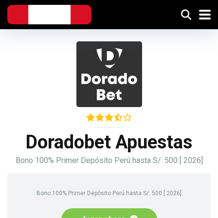
Doradobet Apuestas
Bono 100% Primer Depósito Perú hasta S/. 500 [ 2026]
Bono 100% Primer Depósito Perú hasta S/. 500 [ 2026]