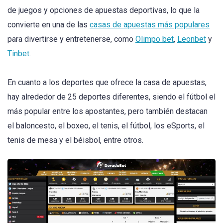
de juegos y opciones de apuestas deportivas, lo que la
convierte en una de las
casas de apuestas más populares
para divertirse y entretenerse, como
Olimpo bet
,
Leonbet
y
Tinbet
.
En cuanto a los deportes que ofrece la casa de apuestas,
hay alrededor de 25 deportes diferentes, siendo el fútbol el
más popular entre los apostantes, pero también destacan
el baloncesto, el boxeo, el tenis, el fútbol, los eSports, el
tenis de mesa y el béisbol, entre otros.