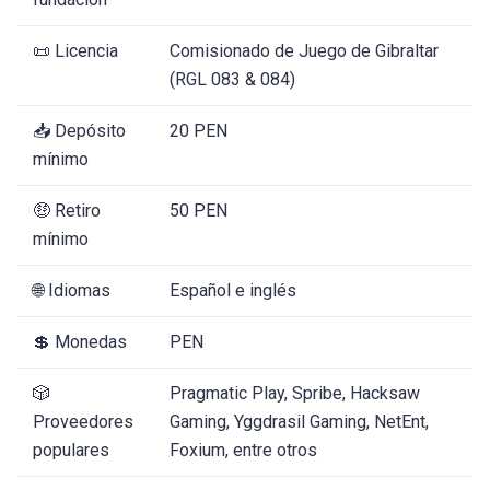
📜 Licencia
Comisionado de Juego de Gibraltar
(RGL 083 & 084)
📥 Depósito
20 PEN
mínimo
🤑 Retiro
50 PEN
mínimo
🌐 Idiomas
Español e inglés
💲 Monedas
PEN
🎲
Pragmatic Play, Spribe, Hacksaw
Proveedores
Gaming, Yggdrasil Gaming, NetEnt,
populares
Foxium, entre otros