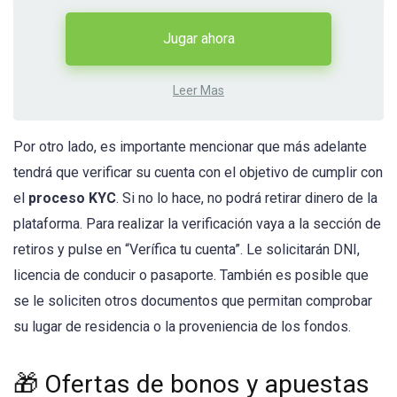
Jugar ahora
Leer Mas
Por otro lado, es importante mencionar que más adelante
tendrá que verificar su cuenta con el objetivo de cumplir con
el
proceso KYC
. Si no lo hace, no podrá retirar dinero de la
plataforma. Para realizar la verificación vaya a la sección de
retiros y pulse en “Verífica tu cuenta”. Le solicitarán DNI,
licencia de conducir o pasaporte. También es posible que
se le soliciten otros documentos que permitan comprobar
su lugar de residencia o la proveniencia de los fondos.
🎁 Ofertas de bonos y apuestas