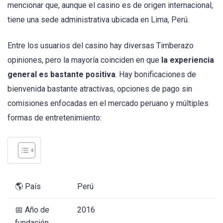
mencionar que, aunque el casino es de origen internacional,
tiene una sede administrativa ubicada en Lima, Perú.
Entre los usuarios del casino hay diversas
Timberazo
opiniones
, pero la mayoría coinciden en que
la experiencia
general es bastante positiva
. Hay bonificaciones de
bienvenida bastante atractivas, opciones de pago sin
comisiones enfocadas en el mercado peruano y múltiples
formas de entretenimiento:
🌎 País
Perú
📅 Año de
2016
fundación