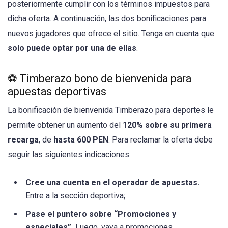
posteriormente cumplir con los términos impuestos para
dicha oferta.
A continuación, las dos bonificaciones para
nuevos jugadores que ofrece el sitio. Tenga en cuenta que
solo puede optar por una de ellas
.
⚽ Timberazo bono de bienvenida para
apuestas deportivas
La bonificación de
bienvenida Timberazo
para deportes le
permite obtener un aumento del
120% sobre su primera
recarga
, de
hasta 600 PEN
. Para reclamar la oferta debe
seguir las siguientes indicaciones:
Cree una cuenta en el operador de apuestas.
Entre a la sección deportiva;
Pase el puntero sobre “Promociones y
especiales”.
Luego, vaya a promociones.