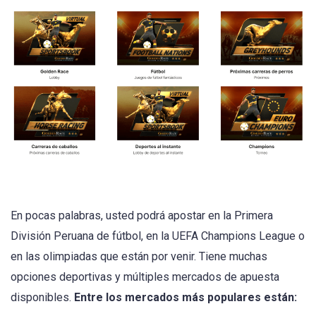
En pocas palabras, usted podrá apostar en la Primera
División Peruana de fútbol, en la UEFA Champions League o
en las olimpiadas que están por venir. Tiene muchas
opciones deportivas y múltiples mercados de apuesta
disponibles.
Entre los mercados más populares están: