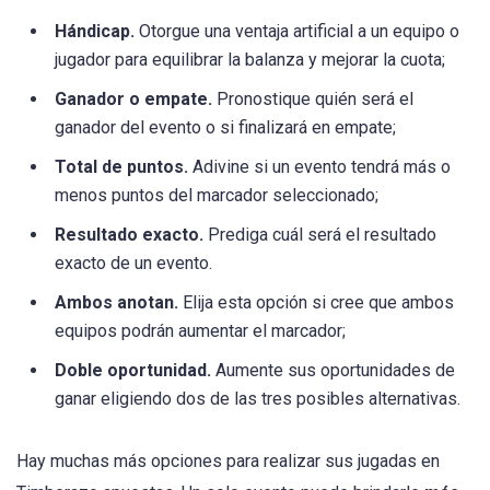
Hándicap.
Otorgue una ventaja artificial a un equipo o
jugador para equilibrar la balanza y mejorar la cuota;
Ganador o empate.
Pronostique quién será el
ganador del evento o si finalizará en empate;
Total de puntos.
Adivine si un evento tendrá más o
menos puntos del marcador seleccionado;
Resultado exacto.
Prediga cuál será el resultado
exacto de un evento.
Ambos anotan.
Elija esta opción si cree que ambos
equipos podrán aumentar el marcador;
Doble oportunidad.
Aumente sus oportunidades de
ganar eligiendo dos de las tres posibles alternativas.
Hay muchas más opciones para realizar sus jugadas en