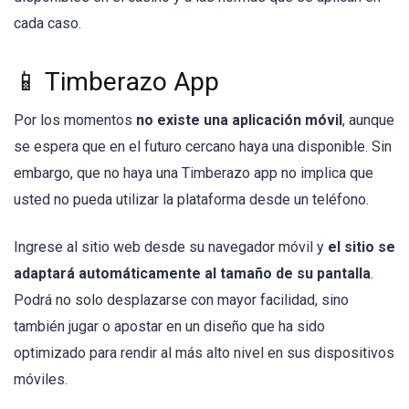
cada caso.
📱 Timberazo App
Por los momentos
no existe una aplicación móvil
, aunque
se espera que en el futuro cercano haya una disponible. Sin
embargo, que no haya una
Timberazo app
no implica que
usted no pueda utilizar la plataforma desde un teléfono.
Ingrese al sitio web desde su navegador móvil y
el sitio se
adaptará automáticamente al tamaño de su pantalla
.
Podrá no solo desplazarse con mayor facilidad, sino
también jugar o apostar en un diseño que ha sido
optimizado para rendir al más alto nivel en sus dispositivos
móviles.