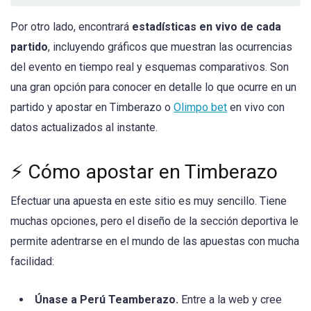
Por otro lado, encontrará
estadísticas en vivo de cada
partido
, incluyendo gráficos que muestran las ocurrencias
del evento en tiempo real y esquemas comparativos. Son
una gran opción para conocer en detalle lo que ocurre en un
partido y apostar en
Timberazo o
Olimpo bet
en vivo
con
datos actualizados al instante.
⚡ Cómo apostar en Timberazo
Efectuar una apuesta en este sitio es muy sencillo. Tiene
muchas opciones, pero el diseño de la sección deportiva le
permite adentrarse en el mundo de las apuestas con mucha
facilidad:
Únase a
Perú Teamberazo
.
Entre a la web y cree