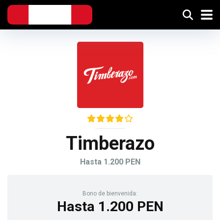
Timberazo
Hasta 1.200 PEN
Bono de bienvenida:
Hasta 1.200 PEN