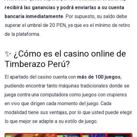
recibirá las ganancias y podrá enviarlas a su cuenta
bancaria inmediatamente
. Por supuesto, su saldo debe
superar el umbral de 20 PEN, ya que es el mínimo de retiro
de la plataforma.
✨ ¿Cómo es el casino online de
Timberazo Perú?
El apartado del casino cuenta con
más de 100 juegos
,
pudiendo encontrar tanto máquinas tradicionales donde se
juega contra una computadora como juegos con crupieres
en vivo que dirigen cada momento del juego. Cada
modalidad tiene sus ventajas, por lo que usted puede elegir
lo que mejor se adapte a su estilo de juego.