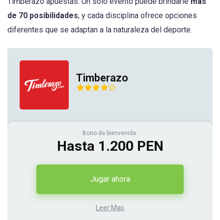
Timberazo apuestas
. Un solo evento puede brindarle
más
de 70 posibilidades
, y cada disciplina ofrece opciones
diferentes que se adaptan a la naturaleza del deporte.
Timberazo
Bono de bienvenida:
Hasta 1.200 PEN
Jugar ahora
Leer Mas