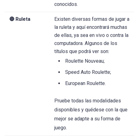
conocidos.
🔴 Ruleta
Existen diversas formas de jugar a
la ruleta y aquí encontrará muchas
de ellas, ya sea en vivo o contra la
computadora. Algunos de los
títulos que podrá ver son:
Roulette Nouveau;
Speed Auto Roulette;
European Roulette.
Pruebe todas las modalidades
disponibles y quédese con la que
mejor se adapte a su forma de
juego.