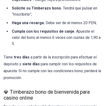
Solicite su
Timberazo bono
.
Tendrá que pulsar en
“Inscribirte”;
Haga una recarga.
Debe ser de al menos 20 PEN;
Cumpla con los requisitos de canje.
Apueste el
valor del bono al menos 6 veces con cuotas de 1,90 a
5.
Tiene
tres días
a partir de la inscripción para efectuar el
depósito y
siete días
para cumplir con los requisitos de
apuesta. Si no cumple con las
condiciones bono
, perderá la
promoción.
💎 Timberazo bono de bienvenida para
casino online