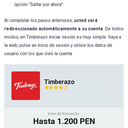
opción “Saltar por ahora”.
Al completar los pasos anteriores,
usted será
redireccionado automáticamente a su cuenta
. De todos
modos, en
Timberazo iniciar sesión
es muy simple. Vaya a
la web, pulse en inicio de sesión y utilice los datos de
usuario con los que creó la cuenta.
Timberazo
Bono de bienvenida:
Hasta 1.200 PEN