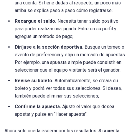
una cuenta. Si tiene dudas al respecto, un poco más
arriba se explica paso a paso cómo registrarse;
Recargue el saldo.
Necesita tener saldo positivo
para poder realizar una jugada. Entre en su perfil y
agregue un método de pago;
Diríjase a la sección deportiva.
Busque un torneo o
evento de preferencia y elija un mercado de apuestas.
Por ejemplo, una apuesta simple puede consistir en
seleccionar que el equipo visitante será el ganador;
Revise su boleto.
Automáticamente, se creará su
boleto y podrá ver todas sus selecciones. Si desea,
también puede eliminar sus selecciones;
Confirme la apuesta.
Ajuste el valor que desea
apostar y pulse en “Hacer apuesta”.
Ahora solo queda esperar por los resultados.
Si acierta,