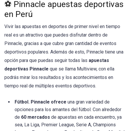
⚽ Pinnacle apuestas deportivas
en Perú
Vivir las apuestas en deportes de primer nivel en tiempo
real es un atractivo que puedes disfrutar dentro de
Pinnacle
, gracias a que cubre gran cantidad de eventos
deportivos populares. Además de esto,
Pinnacle
tiene una
opción para que puedas seguir todas las
apuestas
deportivas Pinnacle
que se llama Multiview, con ella
podrás mirar los resultados y los acontecimientos en
tiempo real de múltiples eventos deportivos.
Fútbol.
Pinnacle ofrece
una gran variedad de
opciones para los amantes del fútbol. Con alrededor
de
60 mercados
de apuestas en cada encuentro, ya
sea, La Liga, Premier League, Serie A, Champions