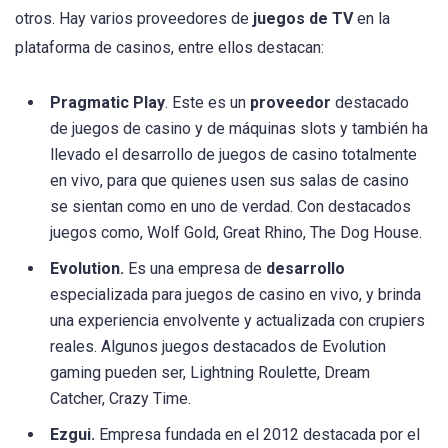
otros.
Hay varios proveedores de
juegos de TV
en la
plataforma de casinos, entre ellos destacan:
Pragmatic Play
. Este es un
proveedor
destacado
de juegos de casino y de máquinas slots y también ha
llevado el desarrollo de juegos de casino totalmente
en vivo, para que quienes usen sus salas de casino
se sientan como en uno de verdad. Con destacados
juegos como, Wolf Gold, Great Rhino, The Dog House.
Evolution.
Es una empresa de
desarrollo
especializada para juegos de casino en vivo, y brinda
una experiencia envolvente y actualizada con crupiers
reales. Algunos juegos destacados de Evolution
gaming pueden ser, Lightning Roulette, Dream
Catcher, Crazy Time.
Ezgui.
Empresa fundada en el 2012 destacada por el