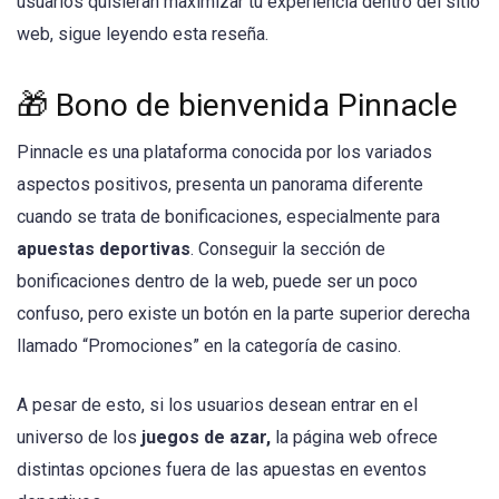
usuarios quisieran maximizar tu experiencia dentro del sitio
web, sigue leyendo esta reseña.
🎁 Bono de bienvenida Pinnacle
Pinnacle
es una plataforma conocida por los variados
aspectos positivos, presenta un panorama diferente
cuando se trata de bonificaciones, especialmente para
apuestas deportivas
. Conseguir la sección de
bonificaciones dentro de la web, puede ser un poco
confuso, pero existe un botón en la parte superior derecha
llamado “Promociones” en la categoría de casino.
A pesar de esto, si los usuarios desean entrar en el
universo de los
juegos de azar,
la página web ofrece
distintas opciones fuera de las apuestas en eventos