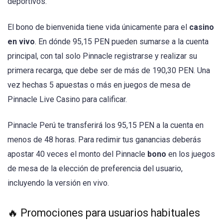
deportivos.
El bono de bienvenida tiene vida únicamente para el
casino
en vivo
. En dónde 95,15 PEN pueden sumarse a la cuenta
principal, con tal solo
Pinnacle registrarse
y realizar su
primera recarga, que debe ser de más de 190,30 PEN. Una
vez hechas 5 apuestas o más en juegos de mesa de
Pinnacle
Live Casino
para calificar.
Pinnacle Perú
te transferirá los 95,15 PEN a la cuenta en
menos de 48 horas. Para redimir tus ganancias deberás
apostar 40 veces el monto del
Pinnacle
bono
en los juegos
de mesa de la elección de preferencia del usuario,
incluyendo la versión en vivo.
🔥 Promociones para usuarios habituales