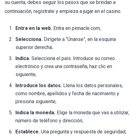
su cuenta, debes seguir los pasos que se brindan a
continuación, regístrate y empieza a jugar en el casino.
Entra en la web.
Entra en pinnacle.com;
Selecciona.
Dirígete a “Únanse”, en la esquina
superior derecha;
Indica.
Selecciona el país. Introduce su correo
electrónico y crea una contraseña; haz clic en
siguiente;
Introduce los datos.
Llena los datos personales,
como nombre, apellidos y fecha de nacimiento y
presiona siguiente;
Indica la moneda.
Elige la moneda que vas a utilizar,
número de teléfono y dirección;
Establece.
Una pregunta y respuesta de seguridad;