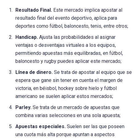
Resultado Final.
Este mercado implica apostar al
resultado final del evento deportivo, aplica para
deportes como fútbol, baloncesto, tenis, entre otros;
Handicap.
Ajusta las probabilidades al asignar
ventajas o desventajas virtuales a los equipos,
permitiendo apuestas más equilibradas, en fútbol,
baloncesto y rugby puedes aplicar este mercado;
Línea de dinero.
Se trata de apostar al equipo que se
espera que gane sin tener en cuenta el margen de
victoria, en béisbol, hockey sobre hielo y fútbol
americano se suelen aplicar estos mercados;
Parley.
Se trata de un mercado de apuestas que
combina varias selecciones en una sola apuesta;
Apuestas especiales.
Suelen ser las que poseen
una cuota más alta porque apuntan a aspectos