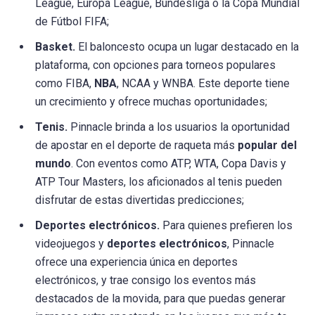
League, Europa League, Bundesliga o la Copa Mundial
de Fútbol FIFA;
Basket.
El baloncesto ocupa un lugar destacado en la
plataforma, con opciones para torneos populares
como FIBA,
NBA
, NCAA y WNBA. Este deporte tiene
un crecimiento y ofrece muchas oportunidades;
Tenis.
Pinnacle
brinda a los usuarios la oportunidad
de apostar en el deporte de raqueta más
popular del
mundo
. Con eventos como ATP, WTA, Copa Davis y
ATP Tour Masters, los aficionados al tenis pueden
disfrutar de estas divertidas predicciones;
Deportes electrónicos.
Para quienes prefieren los
videojuegos y
deportes electrónicos
,
Pinnacle
ofrece
una experiencia única en deportes
electrónicos, y trae consigo los eventos más
destacados de la movida, para que puedas generar