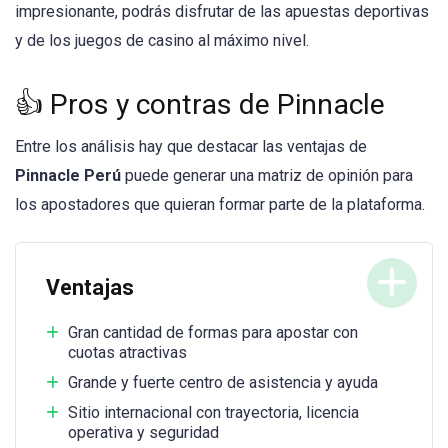
impresionante, podrás disfrutar de las
apuestas deportivas
y de los juegos de casino al máximo nivel.
👍 Pros y contras de Pinnacle
Entre los análisis hay que destacar las ventajas de
Pinnacle Perú
puede generar una matriz de opinión para
los apostadores que quieran formar parte de la plataforma.
Ventajas
Gran cantidad de formas para apostar con
cuotas atractivas
Grande y fuerte centro de asistencia y ayuda
Sitio internacional con trayectoria, licencia
operativa y seguridad