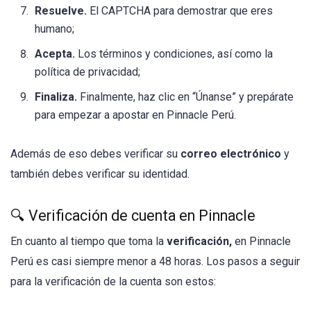
Resuelve.
El CAPTCHA para demostrar que eres
humano;
Acepta.
Los términos y condiciones, así como la
política de privacidad;
Finaliza.
Finalmente, haz clic en “Únanse” y prepárate
para empezar a apostar en
Pinnacle Perú
.
Además de eso debes verificar su
correo electrónico
y
también debes verificar su identidad.
🔍 Verificación de cuenta en Pinnacle
En cuanto al tiempo que toma la
verificación,
en
Pinnacle
Perú
es casi siempre menor a 48 horas. Los pasos a seguir
para la verificación de la cuenta son estos: