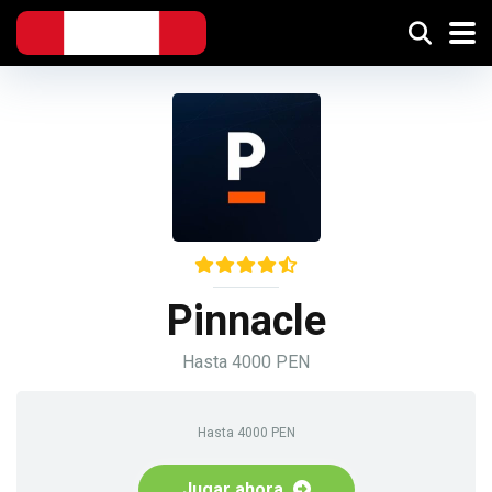
Pinnacle
Hasta 4000 PEN
Hasta 4000 PEN
Jugar ahora