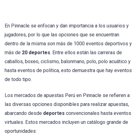
En
Pinnacle
se enfocan y dan importancia a los usuarios y
jugadores, por lo que las opciones que se encuentran
dentro de la misma son más de 1000 eventos deportivos y
más de
20 deportes
. Entre ellos están las carreras de
caballos, boxeo, ciclismo, balonmano, polo, polo acuático y
hasta eventos de política, esto demuestra que hay eventos
de todo tipo.
Los mercados de
apuestas Perú
en
Pinnacle
se refieren a
las diversas opciones disponibles para realizar apuestas,
abarcando desde
deportes
convencionales hasta eventos
virtuales. Estos mercados incluyen un catálogo grande de
oportunidades: