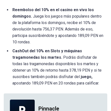
Reembolso del 10% en el
casino en vivo
los
domingos.
Juega los juegos más populares dentro
de la plataforma los domingos, recibe el 10% de
devolución hasta 756,37 PEN. Además de eso,
participa suscribiéndote y apostando 189,09 PEN en
10 rondas.
CashOut del 10% en Slots y máquinas
tragamonedas los martes.
Podrás disfrutar de
todas las tragamonedas disponibles los martes y
obtener un 10% de retorno hasta 378,19 PEN y si te
suscribes también podrás disfrutar del
juego,
apostando 189,09 PEN en 20 rondas para calificar.
Pinnacle