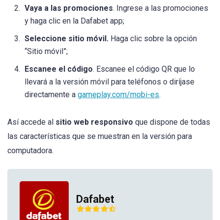
Vaya a las
promociones
. Ingrese a las promociones
y haga clic en la Dafabet app;
Seleccione sitio móvil.
Haga clic sobre la opción
“Sitio móvil”;
Escanee el código
. Escanee el código QR que lo
llevará a la versión móvil para teléfonos o diríjase
directamente a
gameplay.com/mobi-es
.
Así accede al
sitio web responsivo
que dispone de todas
las características que se muestran en la versión para
computadora.
Dafabet