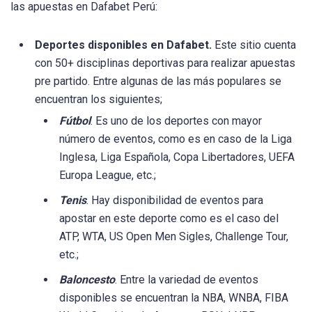
las apuestas en Dafabet Perú:
Deportes disponibles en
Dafabet
.
Este sitio cuenta
con 50+ disciplinas deportivas para realizar apuestas
pre partido. Entre algunas de las más populares se
encuentran los siguientes;
Fútbol
. Es uno de los deportes con mayor
número de eventos, como es en caso de la Liga
Inglesa, Liga Española, Copa Libertadores, UEFA
Europa League, etc.;
Tenis
. Hay disponibilidad de eventos para
apostar en este deporte como es el caso del
ATP, WTA, US Open Men Sigles, Challenge Tour,
etc.;
Baloncesto
. Entre la variedad de eventos
disponibles se encuentran la NBA, WNBA, FIBA