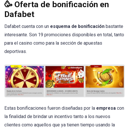
🥳 Oferta de bonificación en
Dafabet
Dafabet cuenta con un
esquema de bonificación
bastante
interesante. Son 19 promociones disponibles en total, tanto
para el casino como para la sección de apuestas
deportivas.
Estas bonificaciones fueron diseñadas por la
empresa
con
la finalidad de brindar un incentivo tanto a los nuevos
clientes como aquellos que ya tienen tiempo usando la