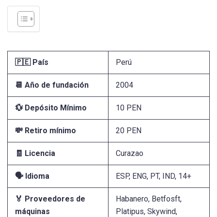
🇵🇪 País
Perú
📆 Año de fundación
2004
💱 Depósito Mínimo
10 PEN
💸 Retiro mínimo
20 PEN
🧾 Licencia
Curazao
🗣️ Idioma
ESP, ENG, PT, IND, 14+
🏅 Proveedores de
Habanero, Betfosft,
máquinas
Platipus, Skywind,