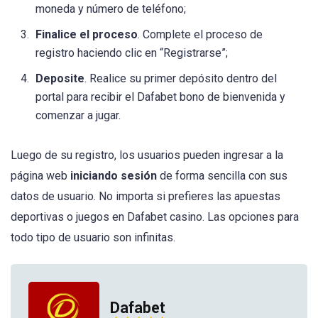
moneda y número de teléfono;
Finalice el proceso
. Complete el proceso de
registro haciendo clic en “Registrarse”;
Deposite
. Realice su primer depósito dentro del
portal para recibir el Dafabet bono de bienvenida y
comenzar a jugar.
Luego de su registro, los usuarios pueden ingresar a la
página web
iniciando sesión
de forma sencilla con sus
datos de usuario. No importa si prefieres las apuestas
deportivas o juegos en Dafabet casino. Las opciones para
todo tipo de usuario son infinitas.
Dafabet