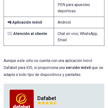
PEN para apuestas
deportivas.
📲 Aplicación móvil
Android
👨‍⚖️ Atención al cliente
Chat en vivo, WhatsApp,
Email.
Aunque este sitio no cuenta con una aplicación móvil
Dafabet para iOS, sí proporciona una
versión móvil
que se
adapta a todo tipo de dispositivos y pantallas.
Dafabet