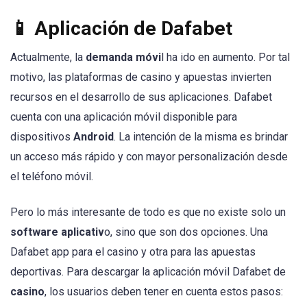
📱 Aplicación de Dafabet
Actualmente, la
demanda móvi
l ha ido en aumento. Por tal
motivo, las plataformas de casino y apuestas invierten
recursos en el desarrollo de sus aplicaciones. Dafabet
cuenta con una aplicación móvil disponible para
dispositivos
Android
. La intención de la misma es brindar
un acceso más rápido y con mayor personalización desde
el teléfono móvil.
Pero lo más interesante de todo es que no existe solo un
software aplicativ
o, sino que son dos opciones. Una
Dafabet app para el casino y otra para las apuestas
deportivas. Para descargar la aplicación móvil Dafabet de
casino
, los usuarios deben tener en cuenta estos pasos: