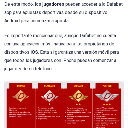
De este modo, los
jugadores
pueden acceder a la Dafabet
app para apuestas deportivas desde su dispositivo
Android para comenzar a apostar.
Es importante mencionar que, aunque Dafabet no cuenta
con una aplicación móvil nativa para los propietarios de
dispositivos
iOS
. Esta si garantiza una versión móvil para
que todos los jugadores con iPhone puedan comenzar a
jugar desde su teléfono.