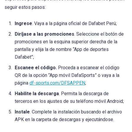
seguir estos pasos:
Ingrese
. Vaya a la página oficial de Dafabet Perú;
Diríjase a las
promociones
. Seleccione el botón de
promociones en la esquina superior derecha de la
pantalla y elija la de nombre “App de deportes
Dafabet”;
Escanee el código.
Proceda a escanear el código
QR de la opción “App móvil DafaSports” o vaya a la
página
df-sports.com/DFSAPPEN
;
Habilite la descarga
. Permita la descarga de
terceros en los ajustes de su teléfono móvil Android;
Instale
. Complete la instalación buscando el archivo
APK en la carpeta de descargas y ejecutándose.