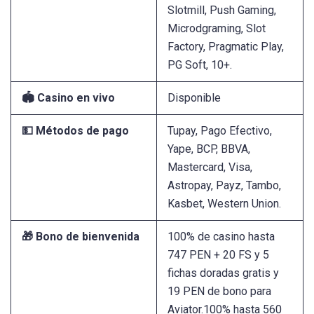
Slotmill, Push Gaming,
Microdgraming, Slot
Factory, Pragmatic Play,
PG Soft, 10+.
🏟️
Casino en vivo
Disponible
💵 Métodos de pago
Tupay, Pago Efectivo,
Yape, BCP, BBVA,
Mastercard, Visa,
Astropay, Payz, Tambo,
Kasbet, Western Union.
🎁 Bono de bienvenida
100% de casino hasta
747 PEN + 20 FS y 5
fichas doradas gratis y
19 PEN de bono para
Aviator.100% hasta 560