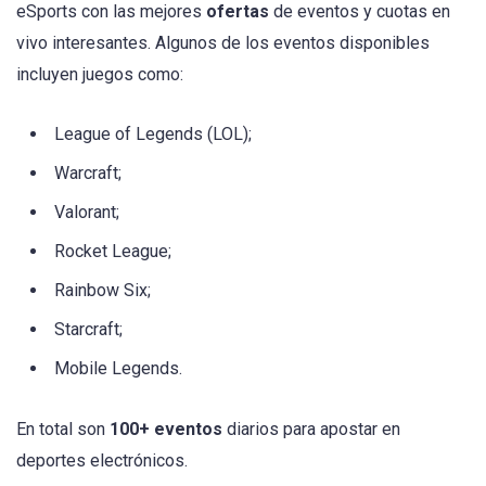
eSports con las mejores
ofertas
de eventos y cuotas en
vivo interesantes. Algunos de los eventos disponibles
incluyen juegos como:
League of Legends (LOL);
Warcraft;
Valorant;
Rocket League;
Rainbow Six;
Starcraft;
Mobile Legends.
En total son
100+ eventos
diarios para apostar en
deportes electrónicos.