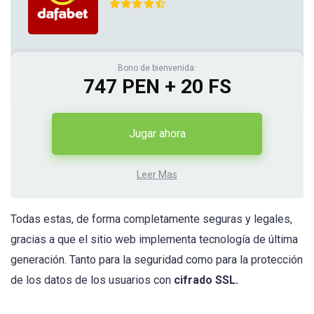
Bono de bienvenida:
747 PEN + 20 FS
Jugar ahora
Leer Mas
Todas estas, de forma completamente seguras y legales,
gracias a que el sitio web implementa tecnología de última
generación. Tanto para la seguridad como para la protección
de los datos de los usuarios con
cifrado SSL.