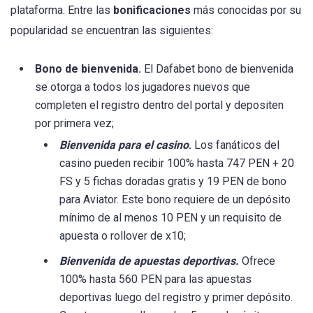
plataforma. Entre las
bonificaciones
más conocidas por su
popularidad se encuentran las siguientes:
Bono de bienvenida.
El Dafabet bono de bienvenida
se otorga a todos los jugadores nuevos que
completen el registro dentro del portal y depositen
por primera vez;
Bienvenida para el casino
.
Los fanáticos del
casino pueden recibir 100% hasta 747 PEN + 20
FS y 5 fichas doradas gratis y 19 PEN de bono
para Aviator. Este bono requiere de un depósito
mínimo de al menos 10 PEN y un requisito de
apuesta o rollover de x10;
Bienvenida de
apuestas deportivas
.
Ofrece
100% hasta 560 PEN para las apuestas
deportivas luego del registro y primer depósito.