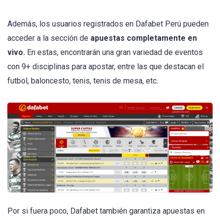
Además, los usuarios registrados en Dafabet Perú pueden
acceder a la sección de
apuestas completamente en
vivo.
En estas, encontrarán una gran variedad de eventos
con 9+ disciplinas para apostar, entre las que destacan el
futbol, baloncesto, tenis, tenis de mesa, etc.
Por si fuera poco, Dafabet también garantiza apuestas en