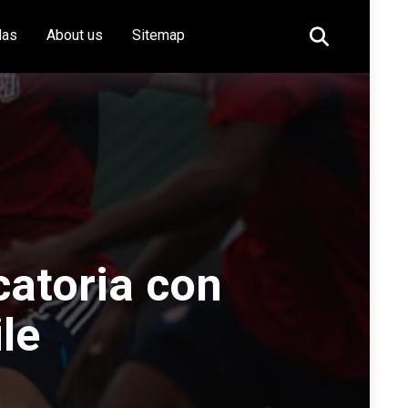
das
About us
Sitemap
atoria con
le