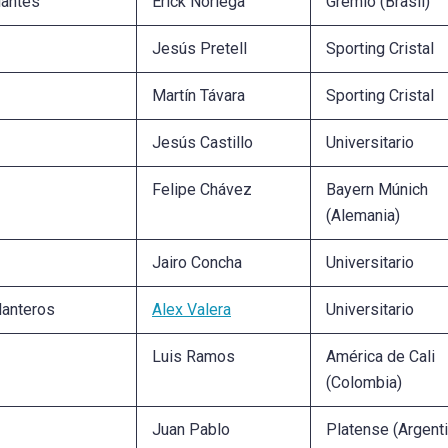
lantes
Erick Noriega
Gremio (Brasil)
Jesús Pretell
Sporting Cristal
Martín Távara
Sporting Cristal
Jesús Castillo
Universitario
Felipe Chávez
Bayern Múnich
(Alemania)
Jairo Concha
Universitario
lanteros
Alex Valera
Universitario
Luis Ramos
América de Cali
(Colombia)
Juan Pablo
Platense (Argenti