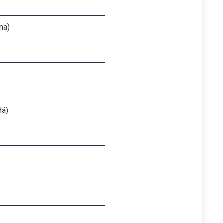
na)
dá)